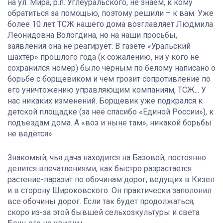
на ул. Мира, р.п. Углеуральского, не знаем, к кому
обратиться за помощью, поэтому решили – к вам. Уже
более 10 лет ТСЖ нашего дома возглавляет Людмила
Леонидовна Вологдина, но на наши просьбы,
заявления она не реагирует. В газете «Уральский
шахтёр» прошлого года (к сожалению, ни у кого не
сохранился номер) было чёрным по белому написано о
борьбе с борщевиком и чем грозит сопротивление по
его уничтожению управляющим компаниям, ТСЖ... У
нас никаких изменений. Борщевик уже подкрался к
детской площадке (за неё спасибо «Единой России»), к
подъездам дома. А «воз и ныне там», никакой борьбы
не ведётся».
Знакомый, чья дача находится на Базовой, постоянно
делится впечатлениями, как быстро разрастается
растение-паразит по обочинам дорог, ведущих в Кизел
и в сторону Широковского. Он практически заполонил
все обочины дорог. Если так будет продолжаться,
скоро из-за этой бывшей сельхозкультуры и света