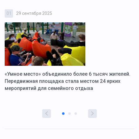
01
29 сентября 2025
0
«Умное место» объединило более 6 тысяч жителей.
В
ю
Передвижная площадка стала местом 24 ярких
Г
мероприятий для семейного отдыха
у