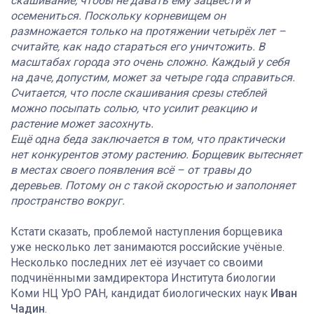
скашивание, чтобы не давать ему зацвести и
осемениться. Поскольку корневищем он
размножается только на протяжении четырёх лет –
считайте, как надо стараться его уничтожить. В
масштабах города это очень сложно. Каждый у себя
на даче, допустим, может за четыре года справиться.
Считается, что после скашивания срезы стеблей
можно посыпать солью, что усилит реакцию и
растение может засохнуть.
Ещё одна беда заключается в том, что практически
нет конкурентов этому растению. Борщевик вытесняет
в местах своего появления всё – от травы до
деревьев. Потому он с такой скоростью и заполоняет
пространство вокруг.
Кстати сказать, проблемой наступления борщевика
уже несколько лет занимаются российские учёные.
Несколько последних лет её изучает со своими
подчинёнными замдиректора Института биологии
Коми НЦ УрО РАН, кандидат биологических наук
Иван
Чадин
.