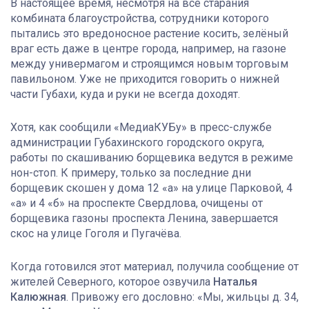
В настоящее время, несмотря на все старания
комбината благоустройства, сотрудники которого
пытались это вредоносное растение косить, зелёный
враг есть даже в центре города, например, на газоне
между универмагом и строящимся новым торговым
павильоном. Уже не приходится говорить о нижней
части Губахи, куда и руки не всегда доходят.
Хотя, как сообщили «МедиаКУБу» в пресс-службе
администрации Губахинского городского округа,
работы по скашиванию борщевика ведутся в режиме
нон-стоп. К примеру, только за последние дни
борщевик скошен у дома 12 «а» на улице Парковой, 4
«а» и 4 «б» на проспекте Свердлова, очищены от
борщевика газоны проспекта Ленина, завершается
скос на улице Гоголя и Пугачёва.
Когда готовился этот материал, получила сообщение от
жителей Северного, которое озвучила
Наталья
Калюжная
. Привожу его дословно: «Мы, жильцы д. 34,