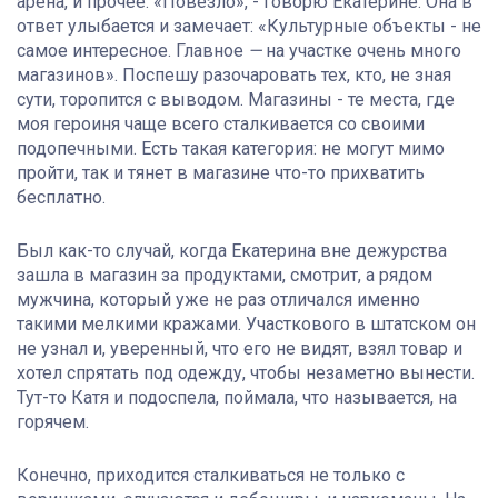
арена, и прочее. «Повезло», - говорю Екатерине. Она в
ответ улыбается и замечает: «Культурные объекты - не
самое интересное. Главное
—
на участке очень много
магазинов». Поспешу разочаровать тех, кто, не зная
сути, торопится с выводом. Магазины - те места, где
моя героиня чаще всего сталкивается со своими
подопечными. Есть такая категория: не могут мимо
пройти, так и тянет в магазине что-то прихватить
бесплатно.
Был как-то случай, когда Екатерина вне дежурства
зашла в магазин за продуктами, смотрит, а рядом
мужчина, который уже не раз отличался именно
такими мелкими кражами. Участкового в штатском он
не узнал и, уверенный, что его не видят, взял товар и
хотел спрятать под одежду, чтобы незаметно вынести.
Тут-то Катя и подоспела, поймала, что называется, на
горячем.
Конечно, приходится сталкиваться не только с