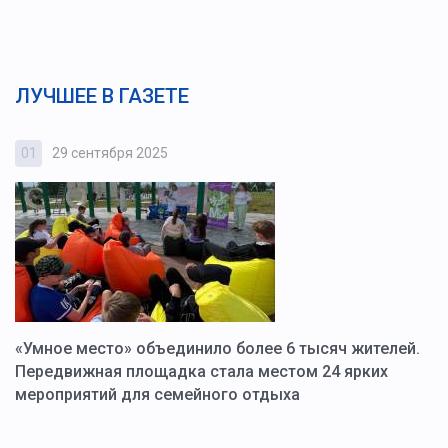
ЛУЧШЕЕ В ГАЗЕТЕ
01
29 сентября 2025
0
«Умное место» объединило более 6 тысяч жителей.
В
ю
Передвижная площадка стала местом 24 ярких
Г
мероприятий для семейного отдыха
у