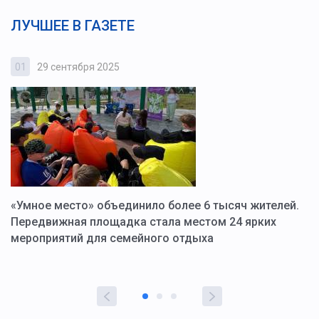
ЛУЧШЕЕ В ГАЗЕТЕ
01
29 сентября 2025
0
«Умное место» объединило более 6 тысяч жителей.
В
ю
Передвижная площадка стала местом 24 ярких
Г
мероприятий для семейного отдыха
у