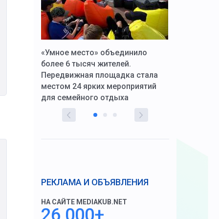
к Алексей
«Умное место» объединило
Вопрос цено
щения со
более 6 тысяч жителей.
года. Прокур
Передвижная площадка стала
восстановил
тскую
местом 24 ярких мероприятий
работников 
для семейного отдыха
здравоохран
РЕКЛАМА И ОБЪЯВЛЕНИЯ
НА САЙТЕ MEDIAKUB.NET
26 000+