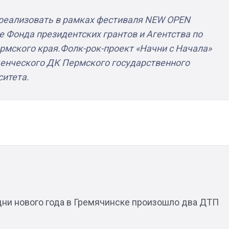
реализовать в рамках фестиваля NEW OPEN
Фонда президентских грантов и Агентства по
рмского края.
Фолк-рок-проект «Начни с Начала»
Штурмовик огня. Каза
уденческого ДК Пермского государственного
Коробов после возвра
ситета.
спецоперации сделал
реальностью свою де
мечту
1
дни нового года в Гремячинске произошло два ДТП