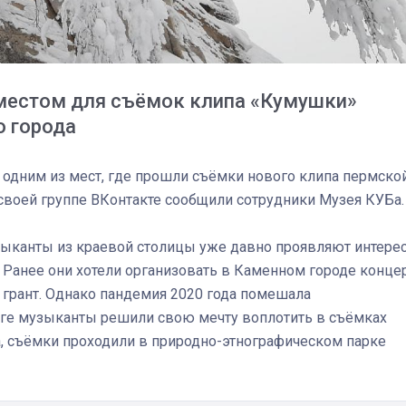
естом для съёмок клипа «Кумушки»
о города
 одним из мест, где прошли съёмки нового клипа пермско
 своей группе ВКонтакте сообщили сотрудники Музея КУБа.
зыканты из краевой столицы уже давно проявляют интере
Ранее они хотели организовать в Каменном городе концер
л грант. Однако пандемия 2020 года помешала
оге музыканты решили свою мечту воплотить в съёмках
03
4 октября 2025
, съёмки проходили в природно-этнографическом парке