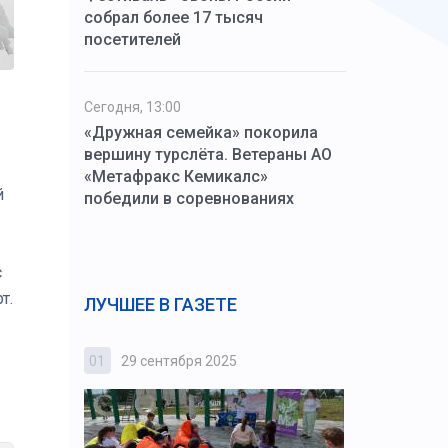
собрал более 17 тысяч
посетителей
Сегодня, 13:00
«Дружная семейка» покорила
вершину турслёта. Ветераны АО
«Метафракс Кемикалс»
й
победили в соревнованиях
с
т.
ЛУЧШЕЕ В ГАЗЕТЕ
01
29 сентября 2025
02
3 октября