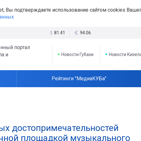
et, Вы подтверждаете использование сайтом cookies Вашег
данных
81.41
94.06
нный портал
ла и
Новости Губахи
Новости Кизел
Рейтинги "МедиаКУБа"
ных достопримечательностей
очной площадкой музыкального