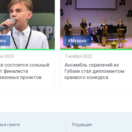
ыка
#Музыка
ря 2023
7 ноября 2022
хе состоится сольный
Ансамбль скрипачей из
т финалиста
Губахи стал дипломантом
зионных проектов
краевого конкурса
а в газете
Редакция