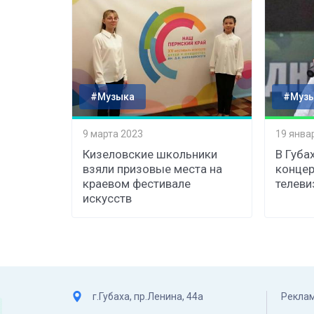
#Музыка
#Муз
9 марта 2023
19 янва
Кизеловские школьники
В Губа
взяли призовые места на
концер
краевом фестивале
телеви
искусств
г.Губаха, пр.Ленина, 44а
Реклам