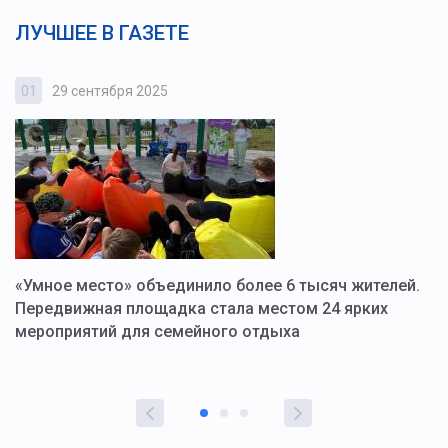
ЛУЧШЕЕ В ГАЗЕТЕ
01
29 сентября 2025
0
«Умное место» объединило более 6 тысяч жителей.
В
ю
Передвижная площадка стала местом 24 ярких
Г
мероприятий для семейного отдыха
у