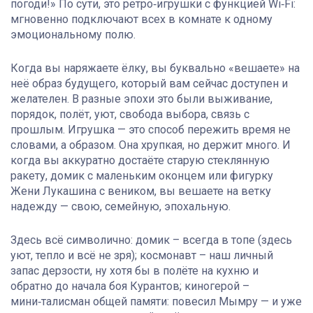
погоди!» По сути, это ретро‑игрушки с функцией Wi‑Fi:
мгновенно подключают всех в комнате к одному
эмоциональному полю.
Когда вы наряжаете ёлку, вы буквально «вешаете» на
неё образ будущего, который вам сейчас доступен и
желателен. В разные эпохи это были выживание,
порядок, полёт, уют, свобода выбора, связь с
прошлым. Игрушка — это способ пережить время не
словами, а образом. Она хрупкая, но держит много. И
когда вы аккуратно достаёте старую стеклянную
ракету, домик с маленьким оконцем или фигурку
Жени Лукашина с веником, вы вешаете на ветку
надежду — свою, семейную, эпохальную.
Здесь всё символично: домик – всегда в топе (здесь
уют, тепло и всё не зря); космонавт – наш личный
запас дерзости, ну хотя бы в полёте на кухню и
обратно до начала боя Курантов; киногерой –
мини‑талисман общей памяти: повесил Мымру — и уже