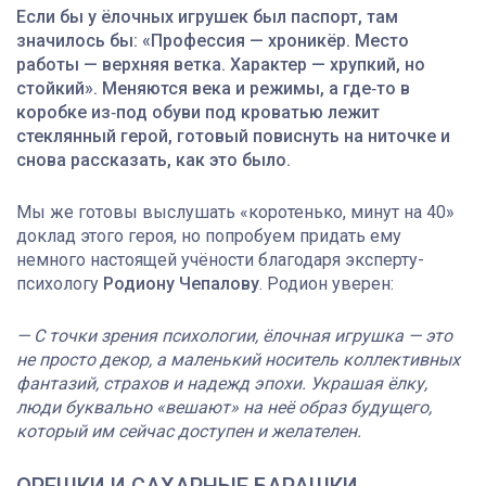
Если бы у ёлочных игрушек был паспорт, там
значилось бы: «Профессия — хроникёр. Место
работы — верхняя ветка. Характер — хрупкий, но
стойкий». Меняются века и режимы, а где‑то в
коробке из‑под обуви под кроватью лежит
стеклянный герой, готовый повиснуть на ниточке и
снова рассказать, как это было.
Мы же готовы выслушать «коротенько, минут на 40»
доклад этого героя, но попробуем придать ему
немного настоящей учёности благодаря эксперту-
психологу
Родиону Чепалову
. Родион уверен:
— С точки зрения психологии, ёлочная игрушка — это
не просто декор, а маленький носитель коллективных
фантазий, страхов и надежд эпохи. Украшая ёлку,
люди буквально «вешают» на неё образ будущего,
который им сейчас доступен и желателен.
ОРЕШКИ И САХАРНЫЕ БАРАШКИ