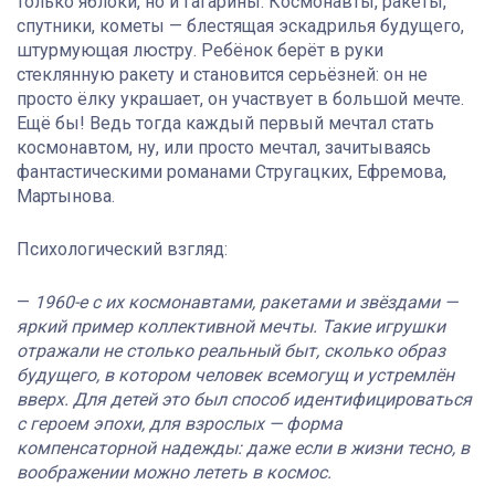
только яблоки, но и Гагарины. Космонавты, ракеты,
спутники, кометы — блестящая эскадрилья будущего,
штурмующая люстру. Ребёнок берёт в руки
стеклянную ракету и становится серьёзней: он не
просто ёлку украшает, он участвует в большой мечте.
Ещё бы! Ведь тогда каждый первый мечтал стать
космонавтом, ну, или просто мечтал, зачитываясь
фантастическими романами Стругацких, Ефремова,
Мартынова.
Психологический взгляд:
—
1960-е с их космонавтами, ракетами и звёздами —
яркий пример коллективной мечты. Такие игрушки
отражали не столько реальный быт, сколько образ
будущего, в котором человек всемогущ и устремлён
вверх. Для детей это был способ идентифицироваться
с героем эпохи, для взрослых — форма
компенсаторной надежды: даже если в жизни тесно, в
воображении можно лететь в космос.