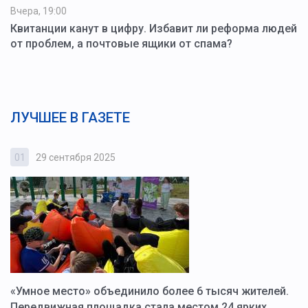
Вчера, 19:00
Квитанции канут в цифру. Избавит ли реформа людей
от проблем, а почтовые ящики от спама?
ЛУЧШЕЕ В ГАЗЕТЕ
01
29 сентября 2025
0
«Умное место» объединило более 6 тысяч жителей.
В
ю
Передвижная площадка стала местом 24 ярких
Г