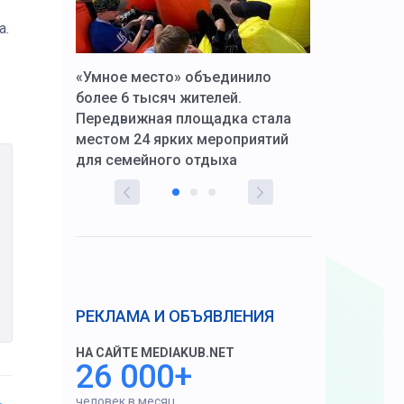
а.
к Алексей
«Умное место» объединило
Вопрос цено
щения со
более 6 тысяч жителей.
года. Прокур
Передвижная площадка стала
восстановил
тскую
местом 24 ярких мероприятий
работников 
для семейного отдыха
здравоохран
РЕКЛАМА И ОБЪЯВЛЕНИЯ
НА САЙТЕ MEDIAKUB.NET
26 000+
человек в месяц