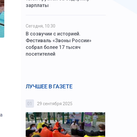
зарплаты
Сегодня, 10:30
В созвучии с историей.
Фестиваль «Звоны России»
собрал более 17 тысяч
посетителей
ЛУЧШЕЕ В ГАЗЕТЕ
01
29 сентября 2025
02
3 октября
на