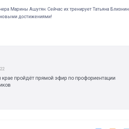
ера Марины Ашугян. Сейчас их тренирует Татьяна Близнин
с новыми достижениями!
Штурмовик огня. Каза
Коробов после возвра
спецоперации сделал
реальностью свою де
мечту
022
 крае пройдёт прямой эфир по профориентации
иков