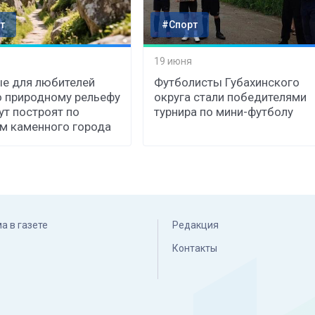
т
#Спорт
19 июня
е для любителей
Футболисты Губахинского
о природному рельефу
округа стали победителями
т построят по
турнира по мини-футболу
м каменного города
а в газете
Редакция
Контакты