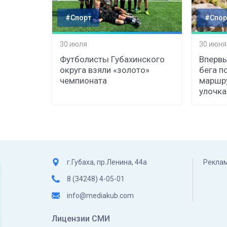
#Спорт
#Спор
30 июля
30 июня
Футболисты Губахинского
Впервы
округа взяли «золото»
бега п
чемпионата
маршру
улочка
г.Губаха, пр.Ленина, 44а
Реклам
8 (34248) 4-05-01
info@mediakub.com
Лицензии СМИ