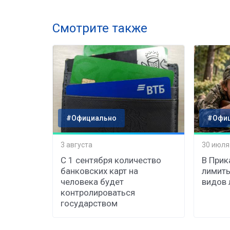
Смотрите также
#Официально
#Офи
3 августа
30 июля
С 1 сентября количество
В Прик
банковских карт на
лимиты
человека будет
видов 
контролироваться
государством