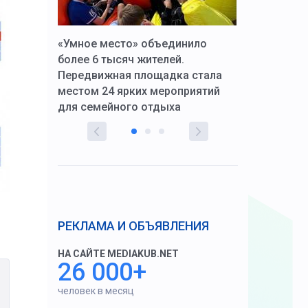
к Алексей
«Умное место» объединило
Вопрос цено
щения со
более 6 тысяч жителей.
года. Прокур
Передвижная площадка стала
восстановил
тскую
местом 24 ярких мероприятий
работников 
для семейного отдыха
здравоохран
РЕКЛАМА И ОБЪЯВЛЕНИЯ
НА САЙТЕ MEDIAKUB.NET
26 000+
человек в месяц