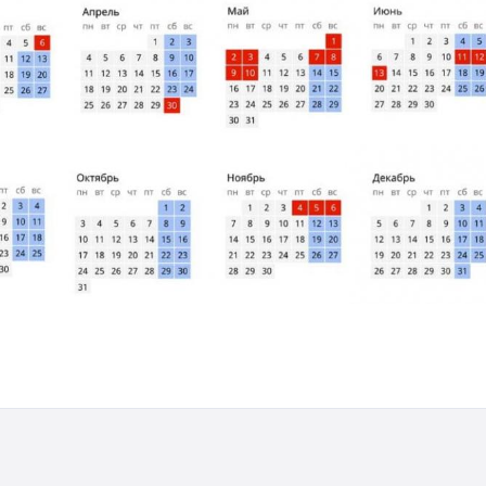
Штурмовик огня. Каза
Коробов после возвра
спецоперации сделал
реальностью свою де
мечту