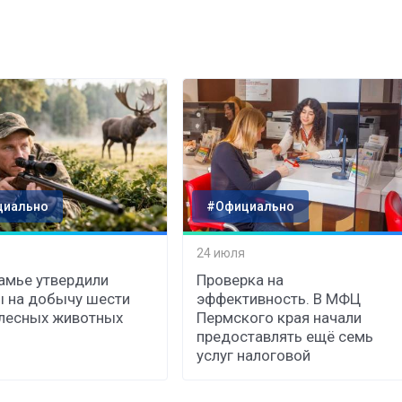
циально
#Официально
24 июля
амье утвердили
Проверка на
 на добычу шести
эффективность. В МФЦ
лесных животных
Пермского края начали
предоставлять ещё семь
услуг налоговой