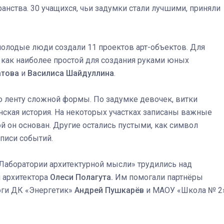
анства. 30 учащихся, чьи задумки стали лучшими, приняли
олодые люди создали 11 проектов арт-объектов. Для
 как наиболее простой для создания руками юных
атова
и
Василиса Шайдуллина
.
Штурмовик огня. Каза
Коробов после возвра
спецоперации сделал
 ленту сложной формы. По задумке девочек, витки
реальностью свою де
нская история. На некоторых участках записаны важные
мечту
ой он основан. Другие остались пустыми, как символ
писи событий.
Лаборатории архитектурной мысли» трудились над
 архитектора
Олеси Полагута.
Им помогали партнёры
оги ДК «Энергетик»
Андрей Пушкарёв
и МАОУ «Школа № 2