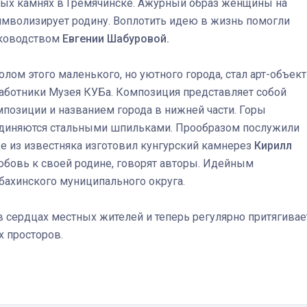
лых камнях в Гремячинске. Ажурный образ женщины на
символизирует родину. Воплотить идею в жизнь помогли
уководством
Евгении Шабуровой.
лом этого маленького, но уютного города, стал арт-объект
работники Музея КУБа. Композиция представляет собой
мпозиции и названием города в нижней части. Горы
единяются стальными шпильками. Прообразом послужили
е из известняка изготовил кунгурский камнерез
Кирилл
юбовь к своей родине, говорят авторы. Идейным
ахинского муниципального округа.
 сердцах местных жителей и теперь регулярно притягивае
х просторов.