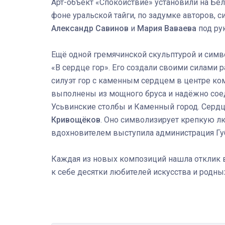
Арт-объект «Спокойствие» установили на Бе
фоне уральской тайги, по задумке авторов, 
Александр Савинов
и
Мария Ваваева
под р
Ещё одной гремячинской скульптурой и симво
«В сердце гор». Его создали своими силами 
силуэт гор с каменным сердцем в центре ко
выполнены из мощного бруса и надёжно со
Усьвинские столбы и Каменный город. Сердц
Кривощёков
. Оно символизирует крепкую л
вдохновителем выступила администрация Губ
Каждая из новых композиций нашла отклик в
к себе десятки любителей искусства и родны