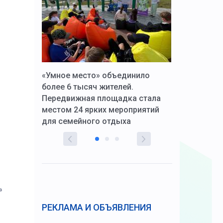
к Алексей
«Умное место» объединило
Вопрос цено
щения со
более 6 тысяч жителей.
года. Прокур
Передвижная площадка стала
восстановил
тскую
местом 24 ярких мероприятий
работников 
для семейного отдыха
здравоохран
»
РЕКЛАМА И ОБЪЯВЛЕНИЯ