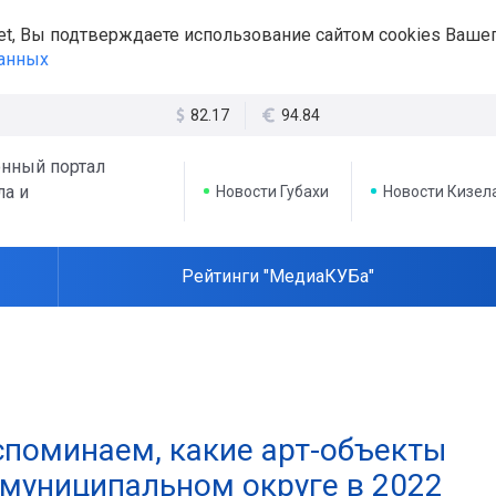
et, Вы подтверждаете использование сайтом cookies Вашег
данных
82.17
94.84
нный портал
ла и
Новости Губахи
Новости Кизел
Рейтинги "МедиаКУБа"
Вспоминаем, какие арт-объекты
 муниципальном округе в 2022