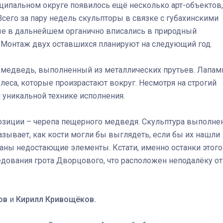
иципальном округе появилось ещё несколько арт-объектов,
Всего за пару недель скульпторы в связке с губахинскими
ые в дальнейшем органично вписались в природный
х. Монтаж двух оставшихся планируют на следующий год.
 медведь, выполненный из металлических прутьев. Лапам
 леса, которые произрастают вокруг. Несмотря на строгий
я уникальной технике исполнения.
озиции – черепа пещерного медведя. Скульптура выполне
азывает, как кости могли бы выглядеть, если бы их нашли
даны недостающие элементы. Кстати, именно останки этого
дования грота Дворцового, что расположен неподалёку от
ов
и
Кирилл Кривощёков.