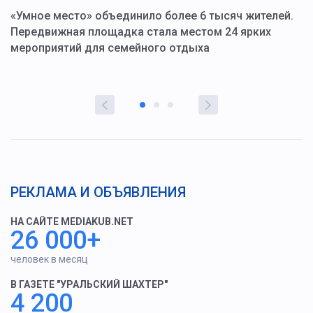
«Умное место» объединило более 6 тысяч жителей.
В
ю
Передвижная площадка стала местом 24 ярких
Г
мероприятий для семейного отдыха
у
РЕКЛАМА И ОБЪЯВЛЕНИЯ
НА САЙТЕ MEDIAKUB.NET
26 000+
человек в месяц
В ГАЗЕТЕ "УРАЛЬСКИЙ ШАХТЕР"
4 200