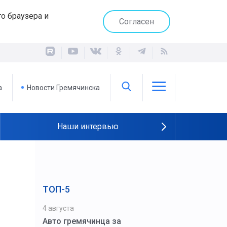
о браузера и
Согласен
а
Новости Гремячинска
Наши интервью
ТОП-5
4 августа
Авто гремячинца за