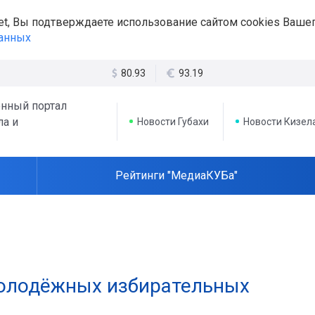
et, Вы подтверждаете использование сайтом cookies Вашег
данных
80.93
93.19
нный портал
ла и
Новости Губахи
Новости Кизел
Рейтинги "МедиаКУБа"
молодёжных избирательных