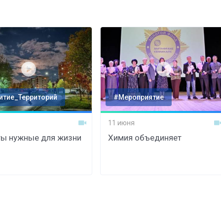
Штурмовик огня. Каза
Коробов после возвра
спецоперации сделал
реальностью свою де
итие_Территорий
#Мероприятие
мечту
11 июня
ы нужные для жизни
Химия объединяет