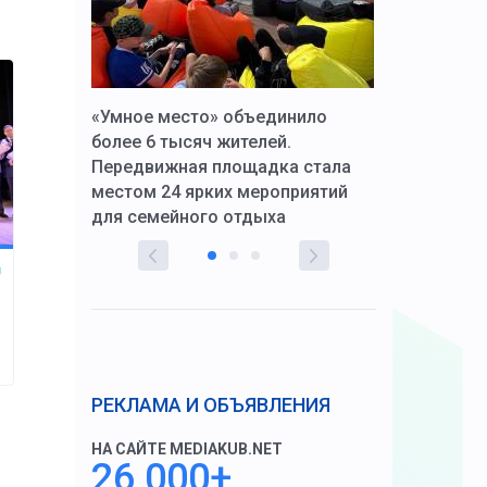
к Алексей
«Умное место» объединило
Вопрос цено
щения со
более 6 тысяч жителей.
года. Прокур
Передвижная площадка стала
восстановил
тскую
местом 24 ярких мероприятий
работников 
для семейного отдыха
здравоохран
РЕКЛАМА И ОБЪЯВЛЕНИЯ
НА САЙТЕ MEDIAKUB.NET
26 000+