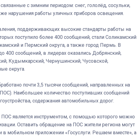
вязанные с зимним периодом: снег, гололёд, сосульки,
также нарушения работы уличных приборов освещения.
Штурмовик огня. Каза
Коробов после возвра
вления, поддерживающих высокие стандарты работы на
спецоперации сделал
торых поступило более 400 сообщений, стали Соликамский
реальностью свою де
окамский и Пермский округа, а также город Пермь. В
мечту
 до 400 сообщений, в лидерах оказались Добрянский,
ий, Кудымкарский, Чернушинский, Чусовской,
ые округа.
бработано почти 3,5 тысячи сообщений, направленных на
 (ПОС). Наибольшее количество поступивших сообщений
агоустройства, содержания автомобильных дорог.
, ПОС является инструментом, с помощью которого можно
изации. Оставить обращение на ПОС жители региона могут
ли в мобильном приложении «Госуслуги. Решаем вместе», а