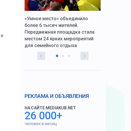
к Алексей
«Умное место» объединило
Вопрос цено
щения со
более 6 тысяч жителей.
года. Прокур
Передвижная площадка стала
восстановил
 и
тскую
местом 24 ярких мероприятий
работников 
для семейного отдыха
здравоохран
РЕКЛАМА И ОБЪЯВЛЕНИЯ
НА САЙТЕ MEDIAKUB.NET
26 000+
человек в месяц