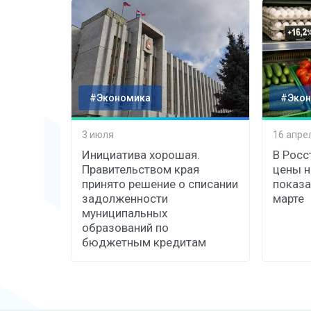
#Экономика
#Экон
3 июля
16 апре
Инициатива хорошая.
В Росс
Правительством края
цены н
принято решение о списании
показа
задолженности
марте
муниципальных
образований по
бюджетным кредитам