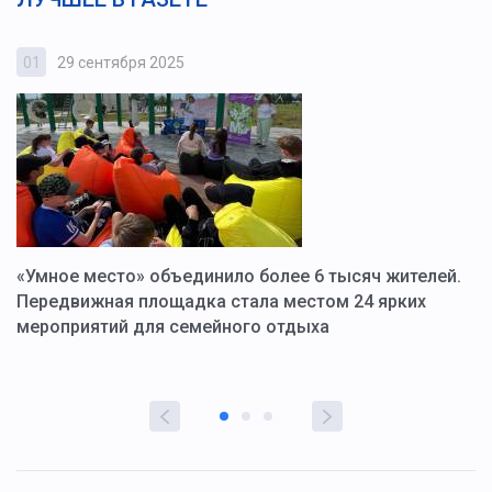
01
29 сентября 2025
0
«Умное место» объединило более 6 тысяч жителей.
В
ю
Передвижная площадка стала местом 24 ярких
Г
мероприятий для семейного отдыха
у