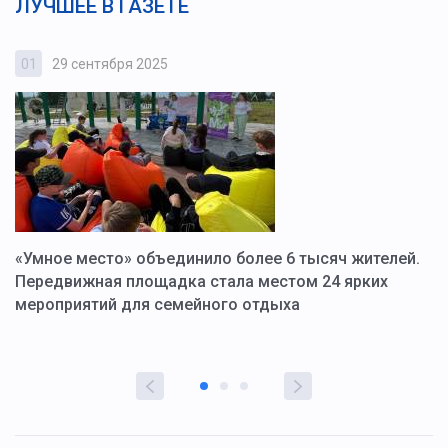
ЛУЧШЕЕ В ГАЗЕТЕ
01
29 сентября 2025
0
«Умное место» объединило более 6 тысяч жителей.
В
ю
Передвижная площадка стала местом 24 ярких
Г
мероприятий для семейного отдыха
у