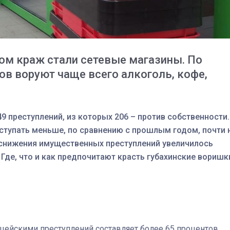
м краж стали сетевые магазины. По
ов воруют чаще всего алкоголь, кофе,
49 преступлений, из которых 206 – против собственности.
ступать меньше, по сравнению с прошлым годом, почти 
о снижения имущественных преступлений увеличилось
 Где, что и как предпочитают красть губахинские воришк
03
4 октября 2025
ейскими преступлений составляет более 65 процентов.