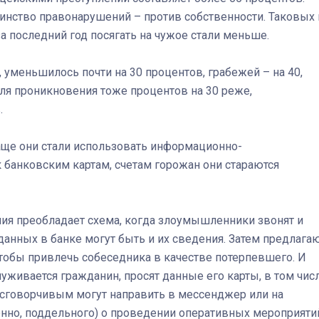
инство правонарушений – против собственности. Таковых 
а последний год посягать на чужое стали меньше.
Штурмовик огня. Каза
 уменьшилось почти на 30 процентов, грабежей – на 40,
Коробов после возвра
ля проникновения тоже процентов на 30 реже,
спецоперации сделал
.
реальностью свою де
мечту
Чаще они стали использовать информационно-
 банковским картам, счетам горожан они стараются
ния преобладает схема, когда злоумышленники звонят и
анных в банке могут быть и их сведения. Затем предлага
чтобы привлечь собеседника в качестве потерпевшего. И
уживается гражданин, просят данные его карты, в том чис
Несговорчивым могут направить в мессенджер или на
енно, поддельного) о проведении оперативных мероприяти