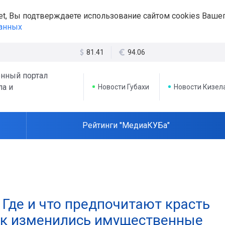
et, Вы подтверждаете использование сайтом cookies Вашег
данных
81.41
94.06
нный портал
ла и
Новости Губахи
Новости Кизел
Рейтинги "МедиаКУБа"
 Где и что предпочитают красть
ак изменились имущественные