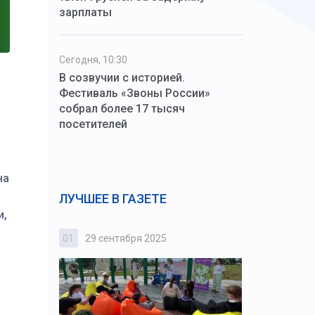
зарплаты
Сегодня, 10:30
В созвучии с историей.
Фестиваль «Звоны России»
собрал более 17 тысяч
посетителей
на
ЛУЧШЕЕ В ГАЗЕТЕ
и,
01
29 сентября 2025
02
3 октября