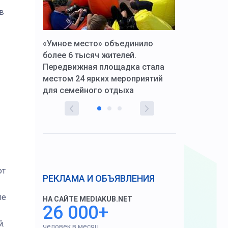
в
к Алексей
«Умное место» объединило
Вопрос цено
щения со
более 6 тысяч жителей.
года. Прокур
Передвижная площадка стала
восстановил
тскую
местом 24 ярких мероприятий
работников 
для семейного отдыха
здравоохран
ют
РЕКЛАМА И ОБЪЯВЛЕНИЯ
ле
НА САЙТЕ MEDIAKUB.NET
26 000+
й.
человек в месяц