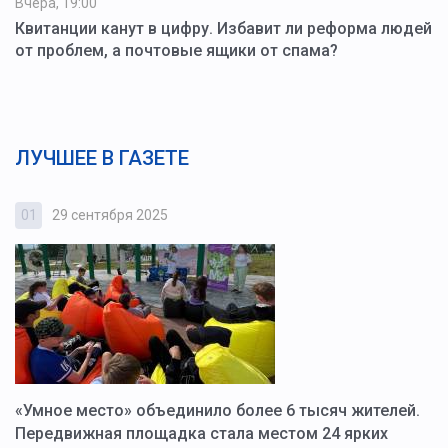
Вчера, 19:00
Квитанции канут в цифру. Избавит ли реформа людей
от проблем, а почтовые ящики от спама?
ЛУЧШЕЕ В ГАЗЕТЕ
01
29 сентября 2025
0
«Умное место» объединило более 6 тысяч жителей.
В
ю
Передвижная площадка стала местом 24 ярких
Г