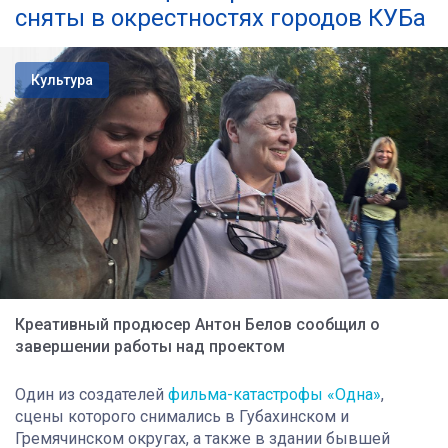
сняты в окрестностях городов КУБа
Культура
Креативный продюсер Антон Белов сообщил о
завершении работы над проектом
Один из создателей
фильма-катастрофы «Одна»
,
сцены которого снимались в Губахинском и
Гремячинском округах, а также в здании бывшей