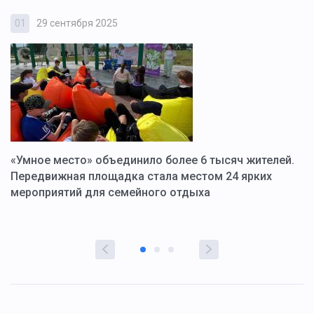
01
29 сентября 2025
0
«Умное место» объединило более 6 тысяч жителей.
В
ю
Передвижная площадка стала местом 24 ярких
Г
мероприятий для семейного отдыха
у