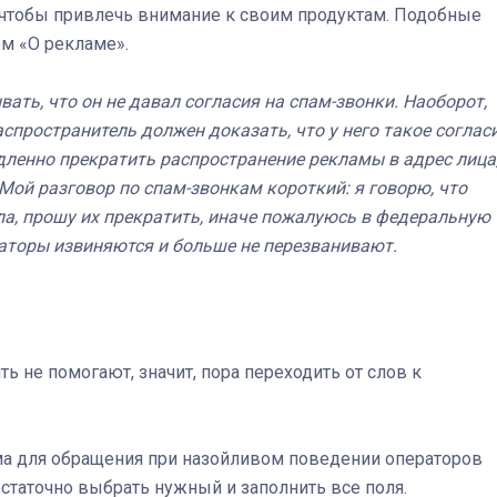
, чтобы привлечь внимание к своим продуктам. Подобные
м «О рекламе».
Штурмовик огня. Каза
ать, что он не давал согласия на спам-звонки. Наоборот,
Коробов после возвра
аспространитель должен доказать, что у него такое соглас
спецоперации сделал
дленно прекратить распространение рекламы в адрес лица
реальностью свою де
Мой разговор по спам-звонкам короткий: я говорю, что
мечту
ла, прошу их прекратить, иначе пожалуюсь в федеральную
аторы извиняются и больше не перезванивают.
ь не помогают, значит, пора переходить от слов к
ма для обращения при назойливом поведении операторов
остаточно выбрать нужный и заполнить все поля.