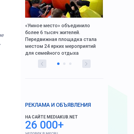
к Алексей
«Умное место» объединило
Вопрос цено
щения со
более 6 тысяч жителей.
года. Прокур
ие
Передвижная площадка стала
восстановил
,
тскую
местом 24 ярких мероприятий
работников 
для семейного отдыха
здравоохран
РЕКЛАМА И ОБЪЯВЛЕНИЯ
НА САЙТЕ MEDIAKUB.NET
26 000+
человек в месяц