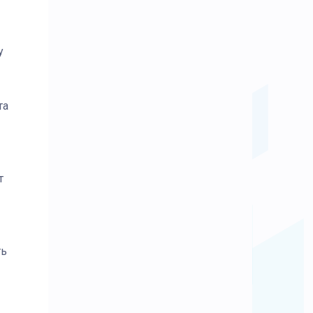
у
та
т
ть