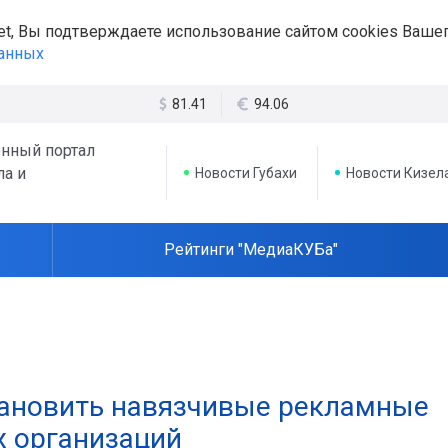
et, Вы подтверждаете использование сайтом cookies Вашег
данных
81.41
94.06
нный портал
ла и
Новости Губахи
Новости Кизел
Рейтинги "МедиаКУБа"
тановить навязчивые рекламные
х организаций