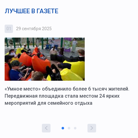
ЛУЧШЕЕ В ГАЗЕТЕ
01
29 сентября 2025
0
«Умное место» объединило более 6 тысяч жителей.
В
ю
Передвижная площадка стала местом 24 ярких
Г
мероприятий для семейного отдыха
у