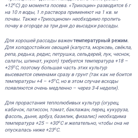
о
+12
С) до момента посева. «Трихоцин» разводится 6 г
на 10 л воды, 1 л раствора применяют на 1 кв. м
почвы. Также «Трихоцином» необходимо пролить
почву в огороде за три дня до высадки рассады.
Для хорошей рассады важен
температурный режим.
Для холодостойких овощей (капуста, морковь, свёкла,
репа, редька, редис, петрушка, сельдерей, лук, чеснок,
салаты, шпинат, укроп) требуется температура +18 –
о
+25
С, поэтому большая часть этих культур
высевается семенами сразу в грунт (так как не боится
о
температуры +4 – +5
С, но в этом случае всходы
появляются очень медленно – через 3-4 недели).
Для прорастания теплолюбивых культур (огурец,
кабачок, патиссон, томат, баклажан, перец, кукуруза,
фасоль, дыня, арбуз, базилик, физалис) необходима
о
температура +25 – +30
С и желательно, чтобы она не
о
опускалась ниже +23
С.