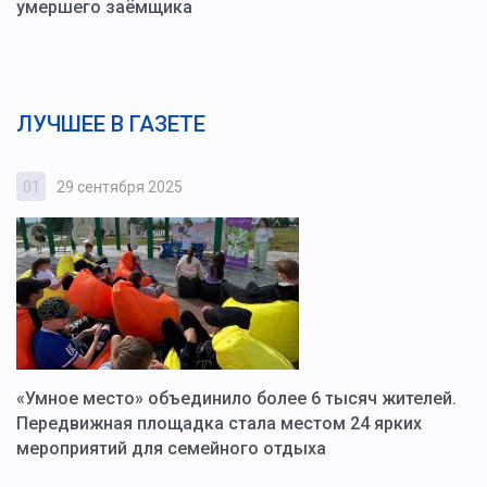
умершего заёмщика
ЛУЧШЕЕ В ГАЗЕТЕ
01
29 сентября 2025
0
«Умное место» объединило более 6 тысяч жителей.
В
ю
Передвижная площадка стала местом 24 ярких
Г
мероприятий для семейного отдыха
у