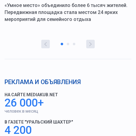
«Умное место» объединило более 6 тысяч жителей.
В
ю
Передвижная площадка стала местом 24 ярких
Г
мероприятий для семейного отдыха
у
РЕКЛАМА И ОБЪЯВЛЕНИЯ
НА САЙТЕ MEDIAKUB.NET
26 000+
человек в месяц
В ГАЗЕТЕ "УРАЛЬСКИЙ ШАХТЕР"
4 200