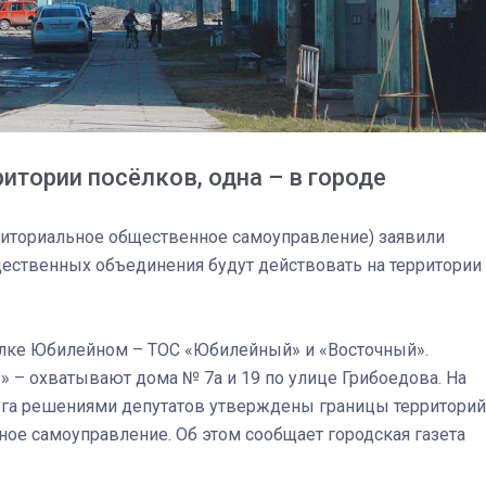
ритории посёлков, одна – в городе
риториальное общественное самоуправление) заявили
щественных объединения будут действовать на территории
03
4 октября 2025
лке Юбилейном – ТОС «Юбилейный» и «Восточный».
» – охватывают дома № 7а и 19 по улице Грибоедова. На
уга решениями депутатов утверждены границы территорий
ное самоуправление. Об этом сообщает городская газета