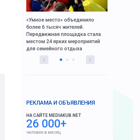
к Алексей
«Умное место» объединило
Вопрос цено
щения со
более 6 тысяч жителей.
года. Прокур
Передвижная площадка стала
восстановил
тскую
местом 24 ярких мероприятий
работников 
для семейного отдыха
здравоохран
РЕКЛАМА И ОБЪЯВЛЕНИЯ
НА САЙТЕ MEDIAKUB.NET
26 000+
человек в месяц