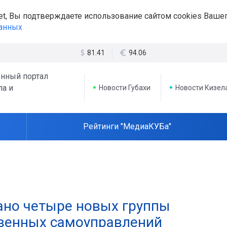
et, Вы подтверждаете использование сайтом cookies Вашег
данных
81.41
94.06
нный портал
ла и
Новости Губахи
Новости Кизел
Рейтинги "МедиаКУБа"
ано четыре новых группы
венных самоуправлений