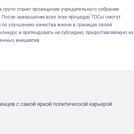
групп станет проведение учредительного собрания
. После завершения всех этих процедур ТОСы смогут
Штурмовик огня. Каза
еи по улучшению качества жизни в границах своей
Коробов после возвра
а конкурс и претендовать на субсидию, предоставляемую из
спецоперации сделал
реальностью свою де
енных инициатив.
мечту
хинцев с самой яркой политической карьерой