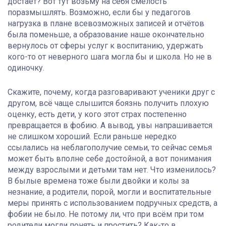
достаёт? Вот тут возьму на себя смелость
поразмышлять. Возможно, если бы у педагогов
нагрузка в плане всевозможных записей и отчётов
была поменьше, а образование наше окончательно
вернулось от сферы услуг к воспитанию, удержать
кого-то от неверного шага могла бы и школа. Но не в
одиночку.
Скажите, почему, когда разговаривают ученики друг с
другом, всё чаще слышится боязнь получить плохую
оценку, есть дети, у кого этот страх постепенно
превращается в фобию. А вывод, увы напрашивается
не слишком хороший. Если раньше нередко
ссылались на неблагополучие семьи, то сейчас семья
может быть вполне себе достойной, а вот понимания
между взрослыми и детьми там нет. Что изменилось?
В былые времена тоже были двойки и колы за
незнание, а родители, порой, могли и воспитательные
меры принять с использованием подручных средств, а
фобии не было. Не потому ли, что при всём при том
родители могли понять и простить? Как-то в