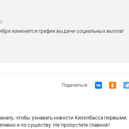
22
оября изменится график выдачи социальных выплат
Штурмовик огня. Каза
Коробов после возвра
спецоперации сделал
реальностью свою де
мечту
Поделиться
аналу, чтобы узнавать новости Кизелбасса первыми.
ативно и по существу. Не пропустите главное!