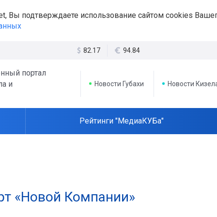
et, Вы подтверждаете использование сайтом cookies Вашег
данных
82.17
94.84
нный портал
ла и
Новости Губахи
Новости Кизел
Рейтинги "МедиаКУБа"
ерт «Новой Компании»