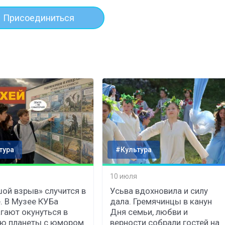
Присоединиться
тура
#Культура
10 июля
ой взрыв» случится в
Усьва вдохновила и силу
. В Музее КУБа
дала. Гремячинцы в канун
гают окунуться в
Дня семьи, любви и
ию планеты с юмором
верности собрали гостей на