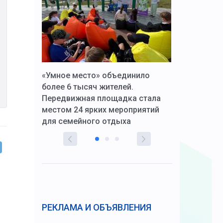
к Алексей
«Умное место» объединило
Вопрос цено
щения со
более 6 тысяч жителей.
года. Прокур
Передвижная площадка стала
восстановил
тскую
местом 24 ярких мероприятий
работников 
для семейного отдыха
здравоохран
РЕКЛАМА И ОБЪЯВЛЕНИЯ