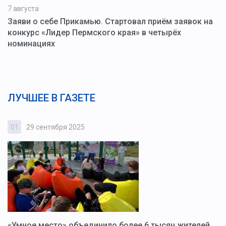
7 августа
Заяви о себе Прикамью. Стартовал приём заявок на
конкурс «Лидер Пермского края» в четырёх
номинациях
ЛУЧШЕЕ В ГАЗЕТЕ
01
29 сентября 2025
0
«Умное место» объединило более 6 тысяч жителей.
В