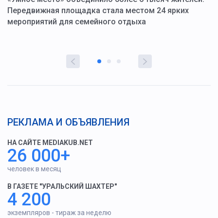
ю
Передвижная площадка стала местом 24 ярких
Г
мероприятий для семейного отдыха
у
РЕКЛАМА И ОБЪЯВЛЕНИЯ
НА САЙТЕ MEDIAKUB.NET
26 000+
человек в месяц
В ГАЗЕТЕ "УРАЛЬСКИЙ ШАХТЕР"
4 200
экземпляров - тираж за неделю