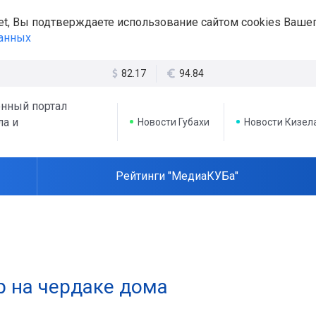
et, Вы подтверждаете использование сайтом cookies Вашег
данных
82.17
94.84
нный портал
ла и
Новости Губахи
Новости Кизел
Рейтинги "МедиаКУБа"
р на чердаке дома