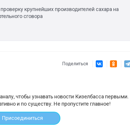
 проверку крупнейших производителей сахара на
ртельного сговора
Штурмовик огня. Каза
Коробов после возвра
спецоперации сделал
реальностью свою де
Поделиться
мечту
аналу, чтобы узнавать новости Кизелбасса первыми.
ативно и по существу. Не пропустите главное!
Присоединиться