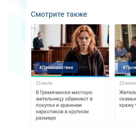
Смотрите также
#Происшествие
#Прои
23 июля
22 июля
В Гремячинске местную
Житель
жительницу обвиняют в
скамь
покупке и хранении
кражу 
наркотиков в крупном
размере