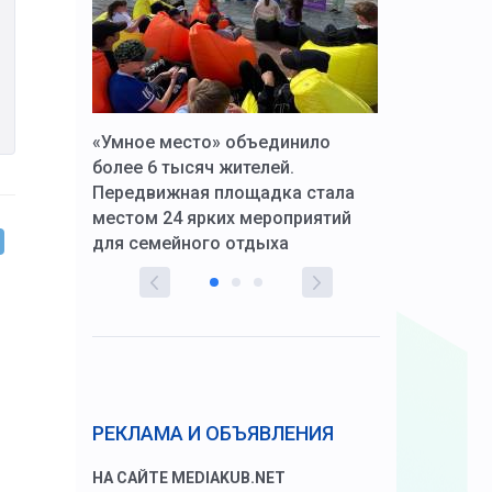
к Алексей
«Умное место» объединило
Вопрос цено
щения со
более 6 тысяч жителей.
года. Прокур
Передвижная площадка стала
восстановил
тскую
местом 24 ярких мероприятий
работников 
для семейного отдыха
здравоохран
РЕКЛАМА И ОБЪЯВЛЕНИЯ
НА САЙТЕ MEDIAKUB.NET