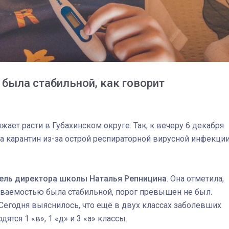
была стабильной, как говорит
ает расти в Губахинском округе. Так, к вечеру 6 декабря
на карантин из-за острой респираторной вирусной инфекци
ель директора школы Наталья Репницина
. Она отметила,
03
4 октября 2025
еваемостью была стабильной, порог превышен не был.
 Сегодня выяснилось, что ещё в двух классах заболевших
ятся 1 «в», 1 «д» и 3 «а» классы.