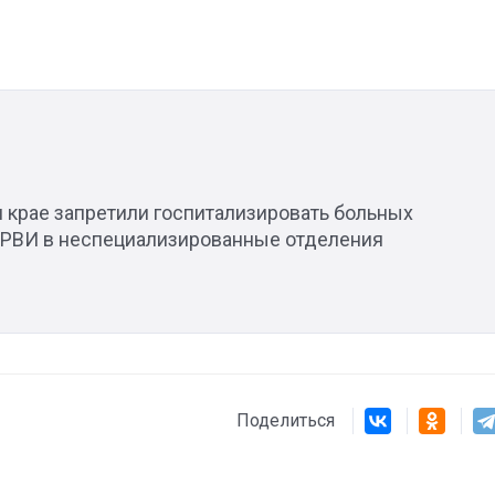
Штурмовик огня. Каза
Коробов после возвра
спецоперации сделал
1
реальностью свою де
 крае запретили госпитализировать больных
мечту
ОРВИ в неспециализированные отделения
Поделиться