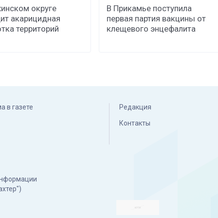
хинском округе
В Прикамье поступила
ит акарицидная
первая партия вакцины от
тка территорий
клещевого энцефалита
а в газете
Редакция
Контакты
 информации
ахтер")