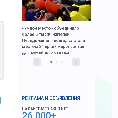
к Алексей
«Умное место» объединило
Вопрос цено
щения со
более 6 тысяч жителей.
года. Прокур
Передвижная площадка стала
восстановил
тскую
местом 24 ярких мероприятий
работников 
для семейного отдыха
здравоохран
РЕКЛАМА И ОБЪЯВЛЕНИЯ
НА САЙТЕ MEDIAKUB.NET
26 000+