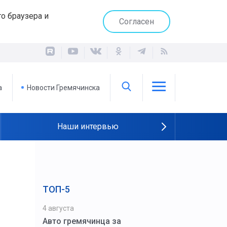
о браузера и
Согласен
а
Новости Гремячинска
Наши интервью
ТОП-5
4 августа
Авто гремячинца за