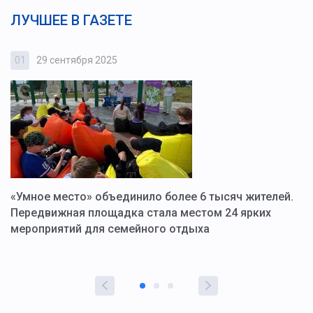
ЛУЧШЕЕ В ГАЗЕТЕ
01
29 сентября 2025
0
«Умное место» объединило более 6 тысяч жителей.
В
ю
Передвижная площадка стала местом 24 ярких
Г
мероприятий для семейного отдыха
у