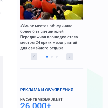
».
а
к Алексей
«Умное место» объединило
Вопрос цено
щения со
более 6 тысяч жителей.
года. Прокур
Передвижная площадка стала
восстановил
тскую
местом 24 ярких мероприятий
работников 
для семейного отдыха
здравоохран
РЕКЛАМА И ОБЪЯВЛЕНИЯ
НА САЙТЕ MEDIAKUB.NET
26 000+