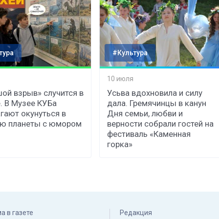
тура
#Культура
10 июля
ой взрыв» случится в
Усьва вдохновила и силу
. В Музее КУБа
дала. Гремячинцы в канун
гают окунуться в
Дня семьи, любви и
ию планеты с юмором
верности собрали гостей на
фестиваль «Каменная
горка»
а в газете
Редакция