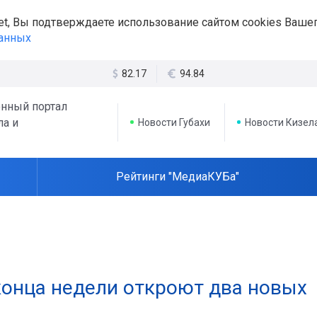
et, Вы подтверждаете использование сайтом cookies Вашег
данных
82.17
94.84
нный портал
ла и
Новости Губахи
Новости Кизел
Рейтинги "МедиаКУБа"
 конца недели откроют два новых