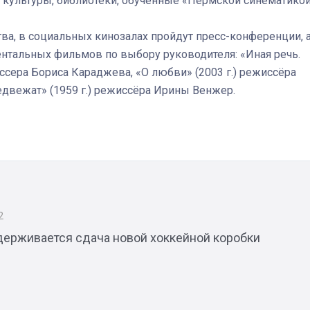
 культуры, библиотеки, обученные «Пермской синематикой
ва, в социальных кинозалах пройдут пресс-конференции, 
нтальных фильмов по выбору руководителя: «Иная речь.
ссера Бориса Караджева, «О любви» (2003 г.) режиссёра
Штурмовик огня. Каза
Коробов после возвра
двежат» (1959 г.) режиссёра Ирины Венжер.
спецоперации сделал
реальностью свою де
мечту
2
адерживается сдача новой хоккейной коробки