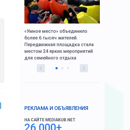
к Алексей
«Умное место» объединило
Вопрос цено
щения со
более 6 тысяч жителей.
года. Прокур
Передвижная площадка стала
восстановил
тскую
местом 24 ярких мероприятий
работников 
для семейного отдыха
здравоохран
РЕКЛАМА И ОБЪЯВЛЕНИЯ
НА САЙТЕ MEDIAKUB.NET
26 000+