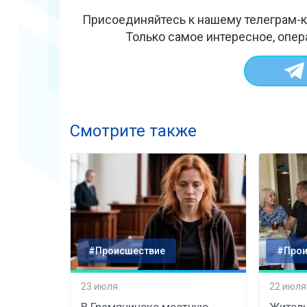
Присоединяйтесь к нашему телеграм-к
Только самое интересное, опер
Смотрите также
#Происшествие
#Прои
23 июля
22 июля
В Гремячинске местную
Житель