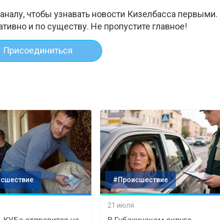
аналу, чтобы узнавать новости Кизелбасса первыми.
ативно и по существу. Не пропустите главное!
Присоединиться
сшествие
#Происшествие
21 июля
 КУБа отправится на
В Губахинском округе