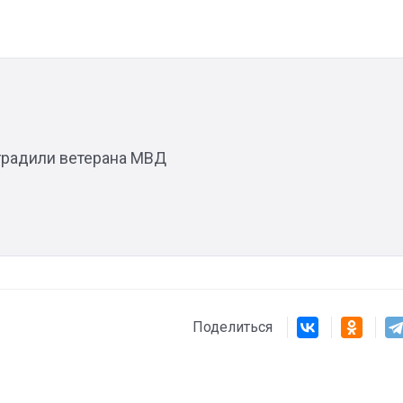
Штурмовик огня. Каза
Коробов после возвра
спецоперации сделал
аградили ветерана МВД
реальностью свою де
мечту
Поделиться