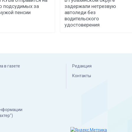
ю подсудимых за
задержали нетрезвую
чужой пенсии
автоледи без
водительского
удостоверения
а в газете
Редакция
Контакты
 информации
ахтер")