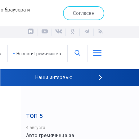
о браузера и
Согласен
а
Новости Гремячинска
Наши интервью
ТОП-5
4 августа
Авто гремячинца за