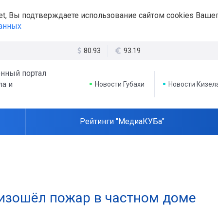
et, Вы подтверждаете использование сайтом cookies Вашег
данных
80.93
93.19
нный портал
ла и
Новости Губахи
Новости Кизел
Рейтинги "МедиаКУБа"
оизошёл пожар в частном доме