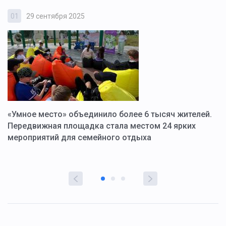
01
29 сентября 2025
0
«Умное место» объединило более 6 тысяч жителей.
В
ю
Передвижная площадка стала местом 24 ярких
Г
мероприятий для семейного отдыха
у