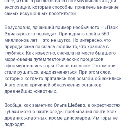
зале, и
Ольга
рассказывала о жемчужинах каждой
экспозиции, которые способны привлечь внимание
самых искушённых посетителей.
Безусловно, ярчайший пример необычного – «Парк
Эдиакарского периода». Приподнять слой в 560
миллионов лет – это не шутка. Но интересно, что
природа сама показала людям то, что хранила в
глубинах. Как известно, сначала на месте бывшего
моря-океана путём тектонических процессов
сформировались горы. Очень высокие. Потом они
стали рушиться, видоизменяться. При этом слои,
которые когда-то прятались под землёй, обнажились.
А это стало причиной обнаружения останков
древнейших животных.
Вообще, как заметила
Ольга Шебеко
, в окрестностях
Губахи можно найти следы пребывания почти всех
древних животных, кроме динозавров. Им горы не
подходят.