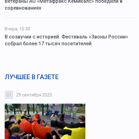
Ветераны АО «Метафракс Кемикалс» победили в
соревнованиях
Вчера, 10:30
В созвучии с историей. Фестиваль «Звоны России»
собрал более 17 тысяч посетителей
ЛУЧШЕЕ В ГАЗЕТЕ
01
29 сентября 2025
0