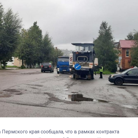
Штурмовик огня. Каза
Коробов после возвра
спецоперации сделал
реальностью свою де
мечту
 Пермского края сообщала, что в рамках контракта