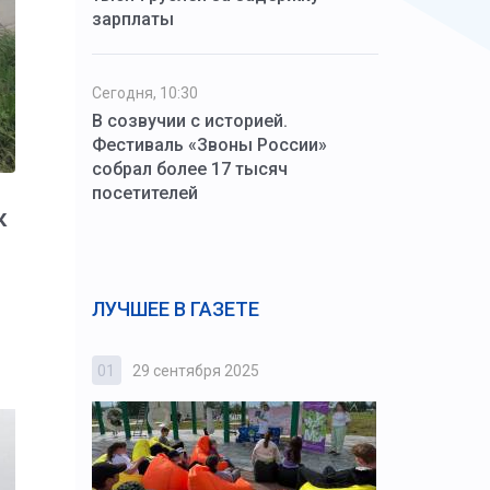
зарплаты
Сегодня, 10:30
В созвучии с историей.
Фестиваль «Звоны России»
собрал более 17 тысяч
посетителей
к
ЛУЧШЕЕ В ГАЗЕТЕ
01
29 сентября 2025
02
3 октября