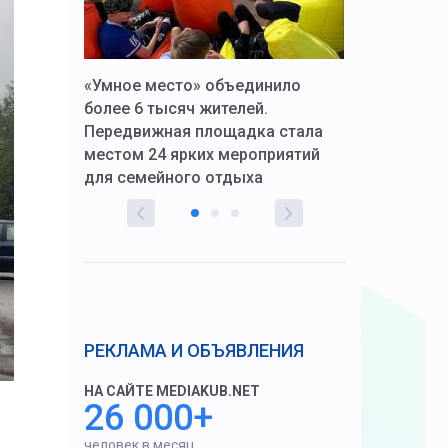
к Алексей
«Умное место» объединило
Вопрос цено
щения со
более 6 тысяч жителей.
года. Прокур
Передвижная площадка стала
восстановил
тскую
местом 24 ярких мероприятий
работников 
для семейного отдыха
здравоохран
РЕКЛАМА И ОБЪЯВЛЕНИЯ
НА САЙТЕ MEDIAKUB.NET
26 000+
человек в месяц