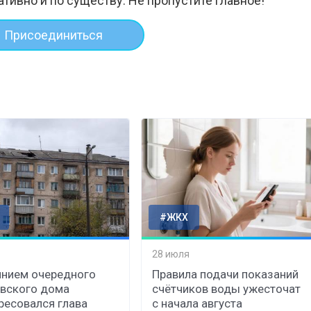
ативно и по существу. Не пропустите главное!
Присоединиться
#ЖКХ
28 июля
нием очередного
Правила подачи показаний
вского дома
счётчиков воды ужесточат
ресовался глава
с начала августа