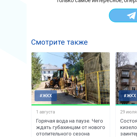
Только самое интересное, опер
Смотрите также
#ЖКХ
#ЖКХ
1 августа
29 июля
Горячая вода на паузе. Чего
Состоя
ждать губахинцам от нового
кизело
отопительного сезона
заинте