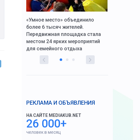
к Алексей
«Умное место» объединило
Вопрос цено
щения со
более 6 тысяч жителей.
года. Прокур
Передвижная площадка стала
восстановил
тскую
местом 24 ярких мероприятий
работников 
для семейного отдыха
здравоохран
РЕКЛАМА И ОБЪЯВЛЕНИЯ
НА САЙТЕ MEDIAKUB.NET
26 000+
человек в месяц