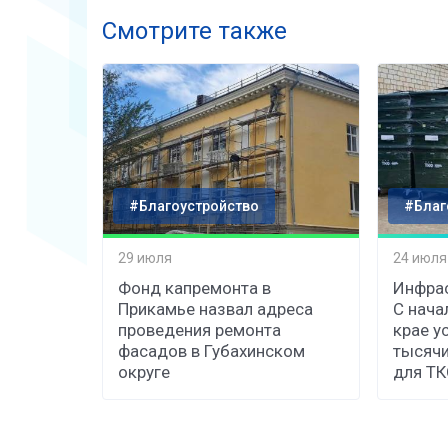
Смотрите также
#Благоустройство
#Благ
29 июля
24 июля
Фонд капремонта в
Инфрас
Прикамье назвал адреса
С нача
проведения ремонта
крае у
фасадов в Губахинском
тысячи
округе
для Т