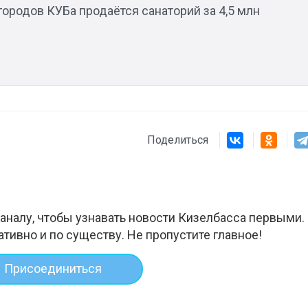
городов КУБа продаётся санаторий за 4,5 млн
Штурмовик огня. Каза
Коробов после возвра
спецоперации сделал
реальностью свою де
мечту
Поделиться
аналу, чтобы узнавать новости Кизелбасса первыми.
ативно и по существу. Не пропустите главное!
Присоединиться