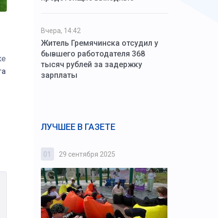
Вчера, 14:42
Житель Гремячинска отсудил у
бывшего работодателя 368
ке
тысяч рублей за задержку
га
зарплаты
ЛУЧШЕЕ В ГАЗЕТЕ
01
29 сентября 2025
02
3 октября