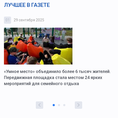
ЛУЧШЕЕ В ГАЗЕТЕ
01
29 сентября 2025
0
«Умное место» объединило более 6 тысяч жителей.
В
ю
Передвижная площадка стала местом 24 ярких
Г
мероприятий для семейного отдыха
у