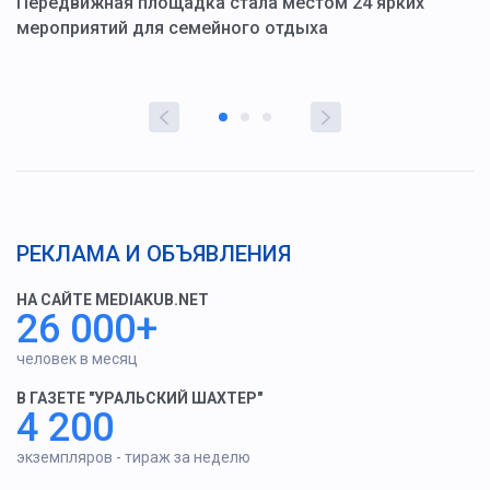
ю
Передвижная площадка стала местом 24 ярких
Г
мероприятий для семейного отдыха
у
РЕКЛАМА И ОБЪЯВЛЕНИЯ
НА САЙТЕ MEDIAKUB.NET
26 000+
человек в месяц
В ГАЗЕТЕ "УРАЛЬСКИЙ ШАХТЕР"
4 200
экземпляров - тираж за неделю