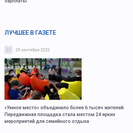
зарплаты
ЛУЧШЕЕ В ГАЗЕТЕ
01
29 сентября 2025
0
«Умное место» объединило более 6 тысяч жителей.
В
ю
Передвижная площадка стала местом 24 ярких
Г
мероприятий для семейного отдыха
у