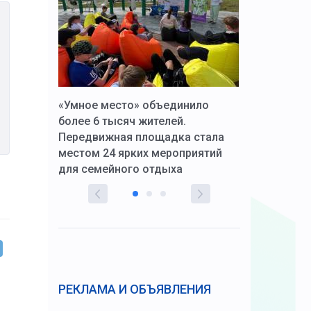
к Алексей
«Умное место» объединило
Вопрос цено
щения со
более 6 тысяч жителей.
года. Прокур
Передвижная площадка стала
восстановил
тскую
местом 24 ярких мероприятий
работников 
для семейного отдыха
здравоохран
РЕКЛАМА И ОБЪЯВЛЕНИЯ