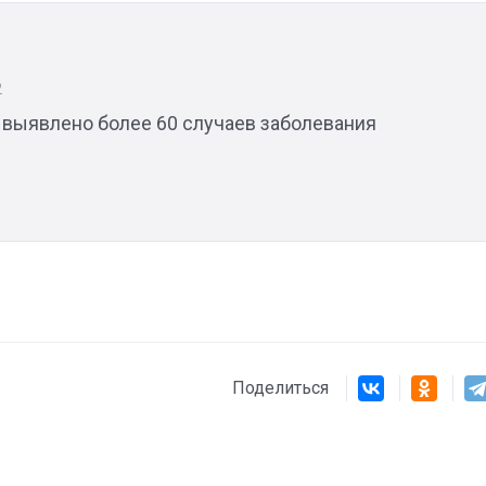
2
 выявлено более 60 случаев заболевания
Штурмовик огня. Каза
Коробов после возвра
спецоперации сделал
реальностью свою де
мечту
Поделиться