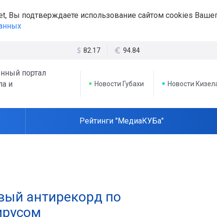
et, Вы подтверждаете использование сайтом cookies Вашег
данных
82.17
94.84
нный портал
ла и
Новости Губахи
Новости Кизел
Рейтинги "МедиаКУБа"
вый антирекорд по
ирусом