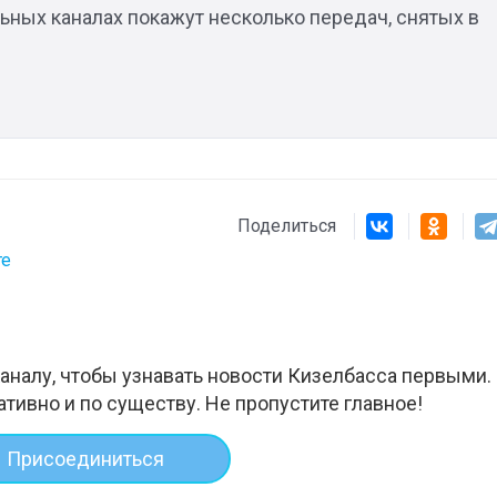
ьных каналах покажут несколько передач, снятых в
Штурмовик огня. Каза
Коробов после возвра
спецоперации сделал
реальностью свою де
мечту
Поделиться
те
аналу, чтобы узнавать новости Кизелбасса первыми.
ативно и по существу. Не пропустите главное!
Присоединиться