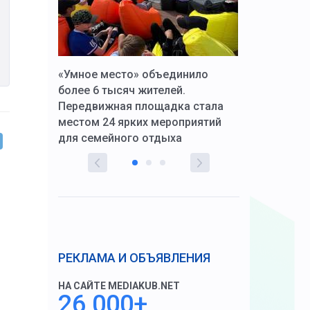
к Алексей
«Умное место» объединило
Вопрос цено
щения со
более 6 тысяч жителей.
года. Прокур
Передвижная площадка стала
восстановил
тскую
местом 24 ярких мероприятий
работников 
для семейного отдыха
здравоохран
РЕКЛАМА И ОБЪЯВЛЕНИЯ
НА САЙТЕ MEDIAKUB.NET
26 000+