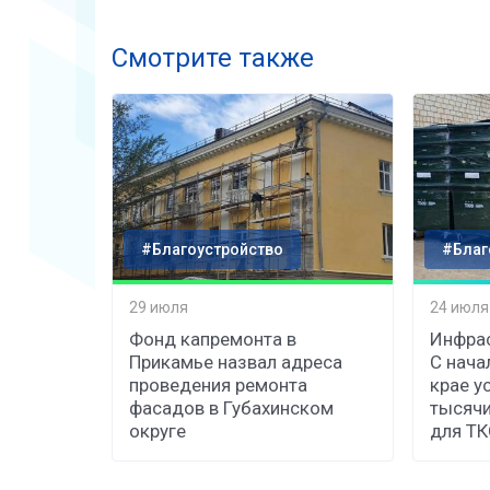
Смотрите также
#Благоустройство
#Благ
29 июля
24 июля
Фонд капремонта в
Инфрас
Прикамье назвал адреса
С нача
проведения ремонта
крае у
фасадов в Губахинском
тысячи
округе
для Т