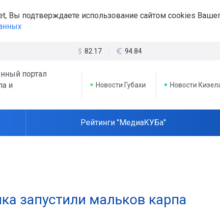
et, Вы подтверждаете использование сайтом cookies Вашег
данных
82.17
94.84
нный портал
ла и
Новости Губахи
Новости Кизел
Рейтинги "МедиаКУБа"
лка запустили мальков карпа