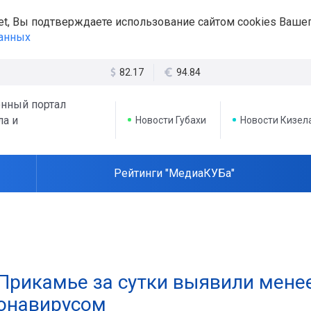
et, Вы подтверждаете использование сайтом cookies Вашег
данных
82.17
94.84
нный портал
ла и
Новости Губахи
Новости Кизел
Рейтинги "МедиаКУБа"
 Прикамье за сутки выявили мене
онавирусом