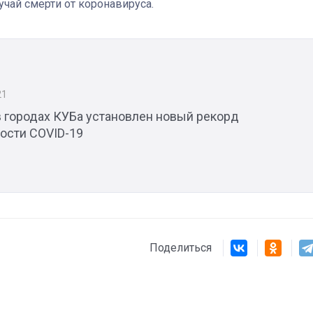
учай смерти от коронавируса.
Штурмовик огня. Каза
Коробов после возвра
21
спецоперации сделал
в городах КУБа установлен новый рекорд
реальностью свою де
ости COVID-19
мечту
Поделиться