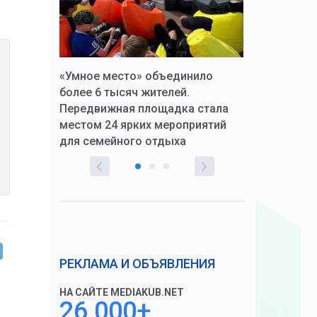
к Алексей
«Умное место» объединило
Вопрос цено
щения со
более 6 тысяч жителей.
года. Прокур
Передвижная площадка стала
восстановил
тскую
местом 24 ярких мероприятий
работников 
для семейного отдыха
здравоохран
РЕКЛАМА И ОБЪЯВЛЕНИЯ
НА САЙТЕ MEDIAKUB.NET
26 000+