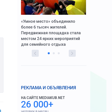
к Алексей
«Умное место» объединило
Вопрос цено
щения со
более 6 тысяч жителей.
года. Прокур
Передвижная площадка стала
восстановил
тскую
местом 24 ярких мероприятий
работников 
для семейного отдыха
здравоохран
РЕКЛАМА И ОБЪЯВЛЕНИЯ
НА САЙТЕ MEDIAKUB.NET
26 000+
человек в месяц