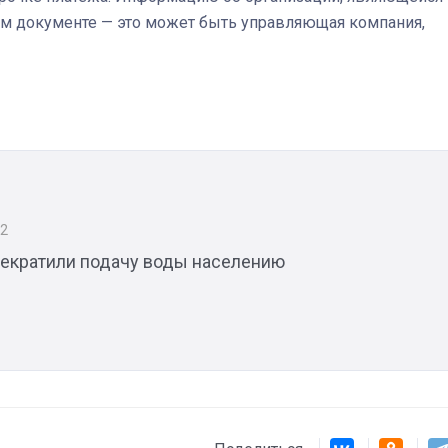
ом документе — это может быть управляющая компания,
Штурмовик огня. Каза
Коробов после возвра
спецоперации сделал
реальностью свою де
мечту
22
рекратили подачу воды населению