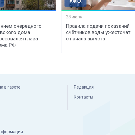
#ЖКХ
28 июля
нием очередного
Правила подачи показаний
вского дома
счётчиков воды ужесточат
ресовался глава
с начала августа
ома РФ
а в газете
Редакция
Контакты
 информации