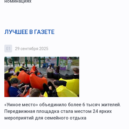
номинациях
ЛУЧШЕЕ В ГАЗЕТЕ
01
29 сентября 2025
0
«Умное место» объединило более 6 тысяч жителей.
В
ю
Передвижная площадка стала местом 24 ярких
Г
мероприятий для семейного отдыха
у