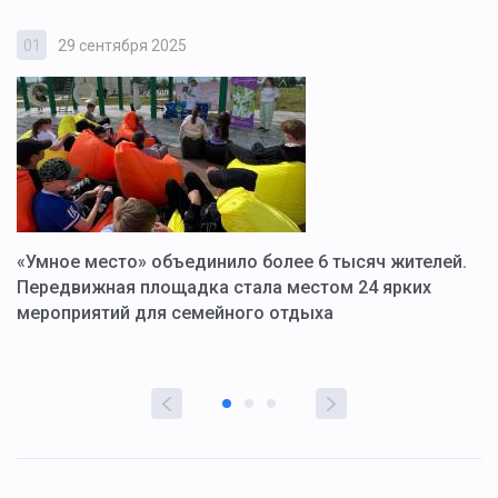
01
29 сентября 2025
0
«Умное место» объединило более 6 тысяч жителей.
В
ю
Передвижная площадка стала местом 24 ярких
Г
мероприятий для семейного отдыха
у