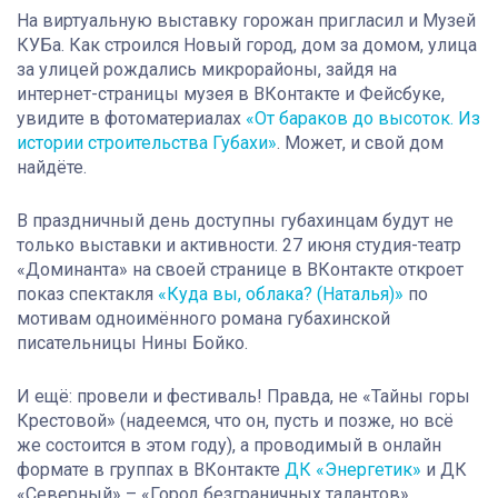
На виртуальную выставку горожан пригласил и Музей
КУБа. Как строился Новый город, дом за домом, улица
за улицей рождались микрорайоны, зайдя на
интернет-страницы музея в ВКонтакте и Фейсбуке,
увидите в фотоматериалах
«От бараков до высоток. Из
истории строительства Губахи»
. Может, и свой дом
найдёте.
В праздничный день доступны губахинцам будут не
только выставки и активности. 27 июня студия-театр
«Доминанта» на своей странице в ВКонтакте откроет
показ спектакля
«Куда вы, облака? (Наталья)»
по
мотивам одноимённого романа губахинской
писательницы Нины Бойко.
И ещё: провели и фестиваль! Правда, не «Тайны горы
Крестовой» (надеемся, что он, пусть и позже, но всё
же состоится в этом году), а проводимый в онлайн
формате в группах в ВКонтакте
ДК «Энергетик»
и ДК
«Северный» – «Город безграничных талантов».