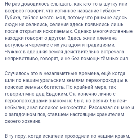
Не раз доводилось слышать, как кто-то в шутку или
всерьёз говорит, что истинное название Губахи –
Губиха, гиблое место, мол, потому что раньше здесь
люди не селились, селения здесь появились лишь
после открытия ископаемых. Однако многочисленные
находки говорят о другом. Здесь жили племена
вогулов и черемис с их укладом и традициями.
Чужаков здешняя земля действительно встречала
неприветливо, говорят, и не без помощи тёмных сил.
Случилось это в незапамятные времена, ещё когда
шли по нашим уральским землям первопроходцы в
поисках земных богатств. По крайней мере, так
говорил мне дед Евдоким. Он, конечно лично с
первопроходцами знаком не был, но всяких былей-
небылиц знал великое множество. Рассказал он мне и
о загадочном псе, ставшем настоящим хранителем
своего хозяина.
В ту пору, когда искатели проходили по нашим краям,