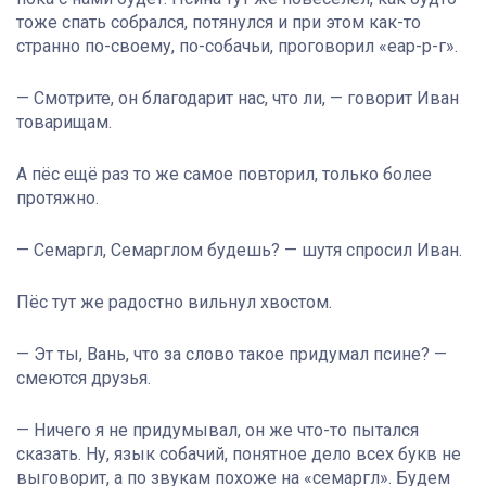
тоже спать собрался, потянулся и при этом как-то
странно по-своему, по-собачьи, проговорил «еар-р-г».
— Смотрите, он благодарит нас, что ли, — говорит Иван
товарищам.
А пёс ещё раз то же самое повторил, только более
протяжно.
— Семаргл, Семарглом будешь? — шутя спросил Иван.
Пёс тут же радостно вильнул хвостом.
— Эт ты, Вань, что за слово такое придумал псине? —
смеются друзья.
— Ничего я не придумывал, он же что-то пытался
сказать. Ну, язык собачий, понятное дело всех букв не
выговорит, а по звукам похоже на «семаргл». Будем