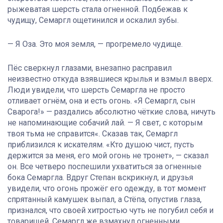
рыжеватая шерсть стала огненной. Подбежав к
чудищу, Семаргл ощетинился и оскалил зубы.
— Я Оза. Это моя земля, — прогремело чудище.
Пёс сверкнул глазами, внезапно расправил
неизвестно откуда взявшиеся крылья и взмыл вверх.
Люди увидели, что шерсть Семаргла не просто
отливает огнём, она и есть огонь. «Я Семаргл, сын
Сварога!» — раздались абсолютно чёткие слова, ничуть
не напоминающие собачий лай. — Я свет, с которым
твоя тьма не справится«. Сказав так, Семаргл
приблизился к искателям. «Кто душою чист, пусть
держится за меня, его мой огонь не тронет», — сказал
он. Все четверо поспешили ухватиться за огненные
бока Семаргла. Вдруг Степан вскрикнул, и друзья
увидели, что огонь прожёг его одежду, в тот момент
спрятанный камушек выпал, а Стёпа, опустив глаза,
признался, что своей хитростью чуть не погубил себя и
товарищей. Семаргл же взмахнул огненными