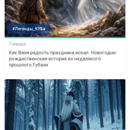
#Легенды_КУБа
7 января
Как Ваня радость праздника искал. Новогодне-
рождественская история из недалёкого
прошлого Губахи