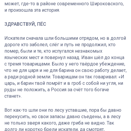
может, где-то в районе современного Широковского,
и произошла эта история.
ЗДРАВСТВУЙ, ПЁС
Искатели сначала шли большими отрядом, но в долгой
дороге кто заболел, слёг и путь не продолжил, кто
помер, были и те, кто испугался незнакомых
языческих мест и повернул назад. Иван шёл до конца
с тремя товарищами. Было у него твёрдое убеждение,
что не для царя и не для барина он свою работу делает,
а ради родной земли. Товарищам он так говаривал: «И
царь, и барин твой помрёт и в гроб с собой ни угля, ни
руды не положить, а Россия за счёт того богаче
станет».
Вот как-то шли они по лесу уставшие, пора бы давно
перекусить, но свои запасы давно съедены, а в лесу
не только зверя какого, даже гриба не видно. Так
долго ли коротко брели искатели, да смотрят,