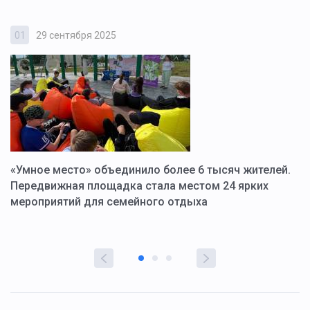
01
29 сентября 2025
0
«Умное место» объединило более 6 тысяч жителей.
В
ю
Передвижная площадка стала местом 24 ярких
Г
мероприятий для семейного отдыха
у