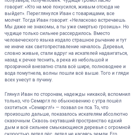
полузверь, получеловек. Чудище громогласно
говорит: «Кто на моё покусился, живым отсюда не
выйдет». Переглянулся Иван с товарищами, все
молчат. Тогда Иван говорит: «Неласково встречаешь.
Мы даже не знакомы, а ты уже смертью грозишь». Но
чудище только сильнее рассердилось. Вместо
человеческого языка издало страшное рычание и тут
не иначе как светопреставление началось. Деревья,
словно живые, стали вдруг на искателей надвигаться,
назад к речке теснить, а река из небольшой и
прозрачной внезапно стала всё шире, полноводнее и
вода помутнела, волны пошли всё выше. Того и гляди
всех унесут в пучину.
Глянул Иван по сторонам, надежды никакой, вспомнил
только, что Семаргл по обыкновению с утра пошёл
охотиться. «Семаргл!» — позвал он пса. То, что
произошло дальше, показалось искателям абсолютно
сказочным. Сквозь окутавший пространство едкий
дым и всё сильнее смыкающиеся деревья с огромной
скоростью летел пёс, летел не касаясь земли. Его