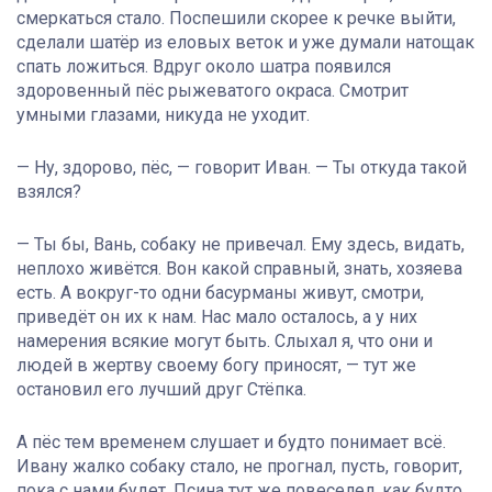
смеркаться стало. Поспешили скорее к речке выйти,
сделали шатёр из еловых веток и уже думали натощак
спать ложиться. Вдруг около шатра появился
здоровенный пёс рыжеватого окраса. Смотрит
умными глазами, никуда не уходит.
— Ну, здорово, пёс, — говорит Иван. — Ты откуда такой
взялся?
— Ты бы, Вань, собаку не привечал. Ему здесь, видать,
неплохо живётся. Вон какой справный, знать, хозяева
есть. А вокруг-то одни басурманы живут, смотри,
приведёт он их к нам. Нас мало осталось, а у них
намерения всякие могут быть. Слыхал я, что они и
людей в жертву своему богу приносят, — тут же
остановил его лучший друг Стёпка.
А пёс тем временем слушает и будто понимает всё.
Ивану жалко собаку стало, не прогнал, пусть, говорит,
пока с нами будет. Псина тут же повеселел, как будто