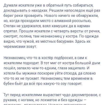
Думали искатели уже в обратный путь собираться,
докладывать о находках. Решили напоследок ещё раз
берег реки проверить. Нового ничего не обнаружили,
но, когда проходили место с алмазной россыпью,
Степан не удержался, взял камушек да в карман
спрятал. Прошли искатели с четверть версты от речки,
смотрят, поляна, там незнакомец у костра. По одежде
видно, что чужой, из местных басурман. Здесь их
черемисами зовут.
Незнакомец что-то в костёр подбросил, а сам к
искателям подходит. В тот миг от костра большой дым
пошёл, запахло чем-то едким, глаза защипало. И
хотели бы мужики поскорее уйти отсюда, да словно
что-то их не пускает. Незнакомец тем временем в
бубен бьёт да всё про какую-то озу говорит.
Тут перед искателями вырастает чудо двухметровое, с
руками, с ногами, но лохматое и без одежды —