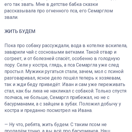
его так звать. Мне в детстве бабка сказки
рассказывала про огненного пса, его Семарглом
звали.
ЖИТЬ БУДЕМ
Пока про собаку рассуждали, вода в котелке вскипела,
заварили чай с сосновыми ветками. Такой отвар и
согреет, и от болезней спасёт, особенно в голодную
пору. Сели у костра, глядь, а пса Семаргла уже след
простыл. Мужики ругаться стали, зачем, мол с псиной
разговаривал, ясное дело пошёл теперь к хозяевам,
так и жди беду приведёт. Иван и сам уже переживать
стал, как бы лиха не накликал с собакой. Только спустя
полчаса, не больше, Семаргл прибежал, но не с
басурманами, а с зайцем в зубах. Положил добычу у
костра и преданно посмотрел на Ивана.
— Ну что, ребята, жить будем. С таким псом не
пропадём точно, а вы всё про басурманов. Наш