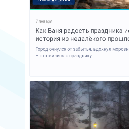
7 января
Как Ваня радость праздника 
история из недалёкого прошло
Город очнулся от забытья, вдохнул мороз
– готовились к празднику