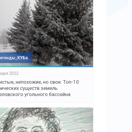
егенды_КУБа
варя 2022
истые, непохожие, но свои. Топ-10
ических существ земель
еловского угольного бассейна