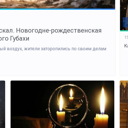
искал. Новогодне-рождественская
го Губахи
1
К
ный воздух, жители заторопились по своим делам