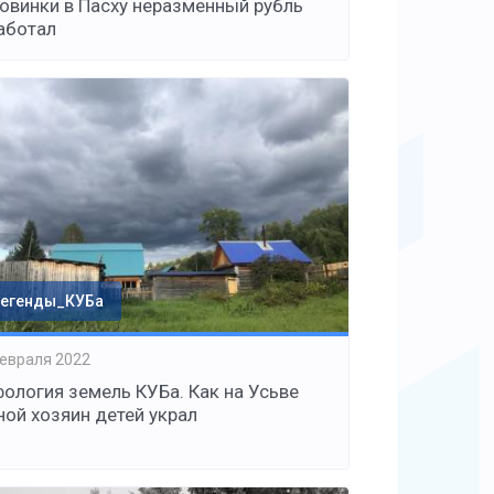
овинки в Пасху неразменный рубль
аботал
егенды_КУБа
евраля 2022
ология земель КУБа. Как на Усьве
ной хозяин детей украл