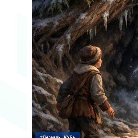
#Легенды_КУБа