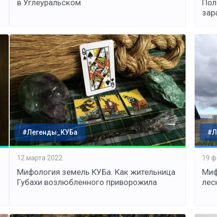
в Углеуральском
Пол
зар
#Легенды_КУБа
#Л
12 марта 2022
19 ф
Мифология земель КУБа. Как жительница
Миф
Губахи возлюбленного приворожила
лес