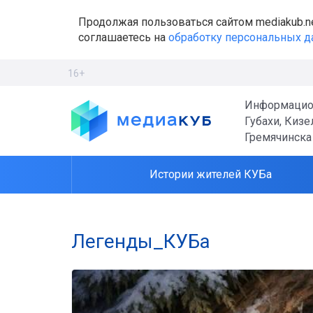
Продолжая пользоваться сайтом mediakub.n
соглашаетесь на
обработку персональных 
16+
Информацио
Губахи, Кизе
Гремячинска
Истории жителей КУБа
Легенды_КУБа