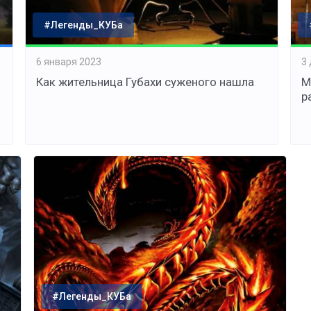
#Легенды_КУБа
6 января 2023
3
Как жительница Губахи суженого нашла
М
р
#Легенды_КУБа