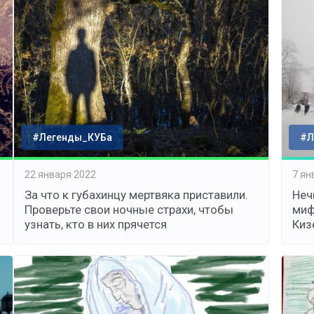
#Легенды_КУБа
#Л
22 января 2022
7 ян
За что к губахинцу мертвяка приставили.
Неч
Проверьте свои ночные страхи, чтобы
миф
узнать, кто в них прячется
Киз