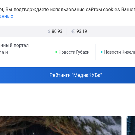
et, Вы подтверждаете использование сайтом cookies Вашег
данных
80.93
93.19
нный портал
ла и
Новости Губахи
Новости Кизел
Рейтинги "МедиаКУБа"