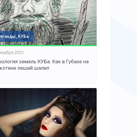
егенды_КУБа
екабря 2021
ология земель КУБа. Как в Губахе на
котине леший шалил