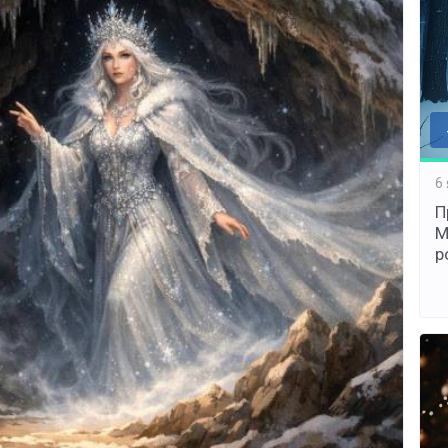
6
П
М
р