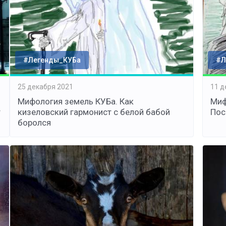
#Легенды_КУБа
#Л
25 декабря 2021
11 д
Мифология земель КУБа. Как
Миф
т
кизеловский гармонист с белой бабой
Пос
боролся