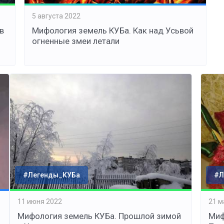
5 августа 2022
в
Мифология земель КУБа. Как над Усьвой
огненные змеи летали
#Легенды_КУБа
#Л
11 июня 2022
21 м
Мифология земель КУБа. Прошлой зимой
Миф