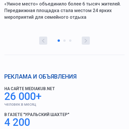
«Умное место» объединило более 6 тысяч жителей.
В
ю
Передвижная площадка стала местом 24 ярких
Г
мероприятий для семейного отдыха
у
РЕКЛАМА И ОБЪЯВЛЕНИЯ
НА САЙТЕ MEDIAKUB.NET
26 000+
человек в месяц
В ГАЗЕТЕ "УРАЛЬСКИЙ ШАХТЕР"
4 200