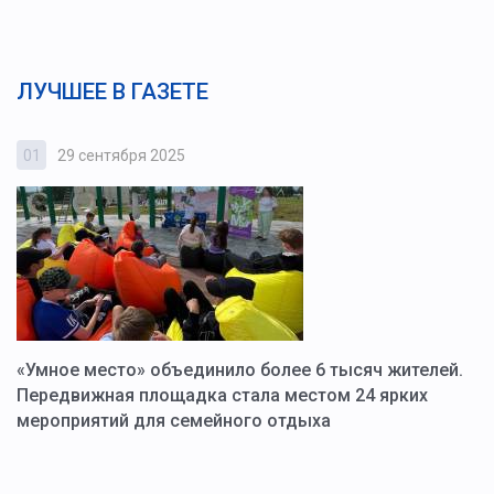
ЛУЧШЕЕ В ГАЗЕТЕ
01
29 сентября 2025
0
«Умное место» объединило более 6 тысяч жителей.
В
ю
Передвижная площадка стала местом 24 ярких
Г
мероприятий для семейного отдыха
у