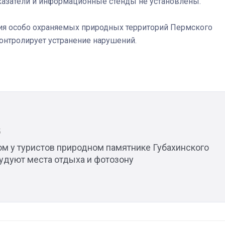
казатели и информационные стенды не установлены.
ия особо охраняемых природных территорий Пермского
контролирует устранение нарушений.
Штурмовик огня. Каза
Коробов после возвра
спецоперации сделал
реальностью свою де
мечту
5
ом у туристов природном памятнике Губахинского
рудуют места отдыха и фотозону