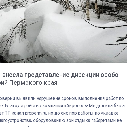
а внесла представление дирекции особо
рий Пермского края
роверки выявили нарушение сроков выполнения работ по
03
4 октября 2025
де. Благоустройство компания «Акрополь-М» должна была
 ТГ-канал properm.ru. но до сих пор работы по укладке
лагоустройства, оборудованию зон отдыха габаритами не