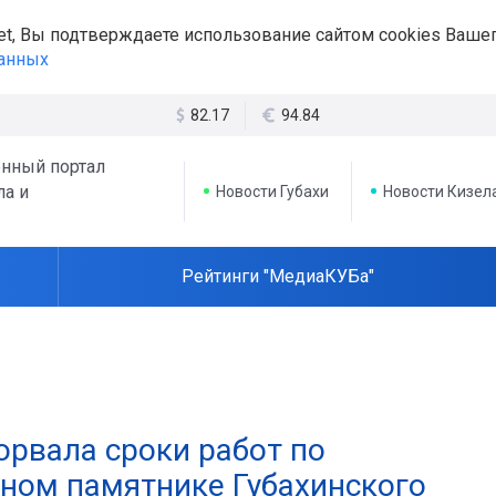
et, Вы подтверждаете использование сайтом cookies Вашег
данных
82.17
94.84
нный портал
ла и
Новости Губахи
Новости Кизел
Рейтинги "МедиаКУБа"
орвала сроки работ по
дном памятнике Губахинского