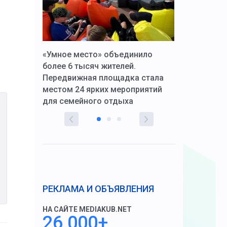
к Алексей
«Умное место» объединило
Вопрос цено
щения со
более 6 тысяч жителей.
года. Прокур
Передвижная площадка стала
восстановил
тскую
местом 24 ярких мероприятий
работников 
для семейного отдыха
здравоохран
РЕКЛАМА И ОБЪЯВЛЕНИЯ
НА САЙТЕ MEDIAKUB.NET
26 000+