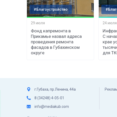
#Благоустройство
#Благ
29 июля
24 июля
Фонд капремонта в
Инфрас
Прикамье назвал адреса
С нача
проведения ремонта
крае у
фасадов в Губахинском
тысячи
округе
для Т
г.Губаха, пр.Ленина, 44а
Реклам
8 (34248) 4-05-01
info@mediakub.com