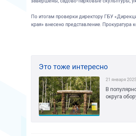
завершены, садово-парковые скульптуры, у
По итогам проверки директору ГБУ «Дирекц
края» внесено представление. Прокуратура 
Это тоже интересно
21 января 202
В популярн
округа обо